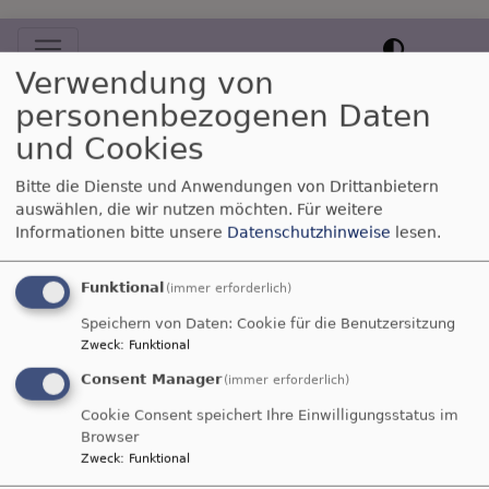
Hauptnavigation
Verwendung von
personenbezogenen Daten
Startseite
Organisatorisches
Kitaplatz-
und Cookies
Bedarfsmeldung
Bitte die Dienste und Anwendungen von Drittanbietern
auswählen, die wir nutzen möchten.
Für weitere
Kitaplatz-
Informationen bitte unsere
Datenschutzhinweise
lesen.
Bedarfsmeldung
Funktional
(immer erforderlich)
Speichern von Daten: Cookie für die Benutzersitzung
Zweck
:
Funktional
Sie möchten Ihr Kind bei
Consent Manager
(immer erforderlich)
uns anmelden?
Cookie Consent speichert Ihre Einwilligungsstatus im
Dann nutzen Sie bitte
Browser
das
Elternportal
der
Zweck
:
Funktional
Gemeinde Röttenbach,