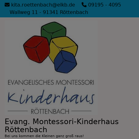
Direkt
kita.roettenbach@elkb.de
09195 - 4095
zum
Wallweg 11 - 91341 Röttenbach
Inhalt
Evang. Montessori-Kinderhaus
Röttenbach
Bei uns kommen die Kleinen ganz groß raus!