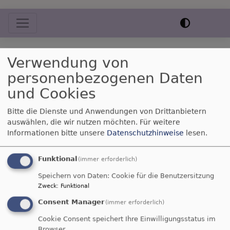
Hauptnavigation
Startseite
Pädagogik
Konzeption
Verwendung von
personenbezogenen Daten
und Cookies
Konzeption
Bitte die Dienste und Anwendungen von Drittanbietern
auswählen, die wir nutzen möchten.
Für weitere
Informationen bitte unsere
Datenschutzhinweise
lesen.
Hier finden Sie die
Konzeption des
Funktional
Evangelischen
(immer erforderlich)
Montessori
Speichern von Daten: Cookie für die Benutzersitzung
Kinderhauses in
Zweck
:
Funktional
Röttenbach, Stand Juli
Consent Manager
(immer erforderlich)
2025, verfasst von Kinderhausleiterin Swantje
Cookie Consent speichert Ihre Einwilligungsstatus im
Schneider.
Browser