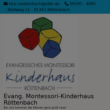
Direkt
kita.roettenbach@elkb.de
09195 - 4095
zum
Wallweg 11 - 91341 Röttenbach
Inhalt
Evang. Montessori-Kinderhaus
Röttenbach
Bei uns kommen die Kleinen ganz groß raus!