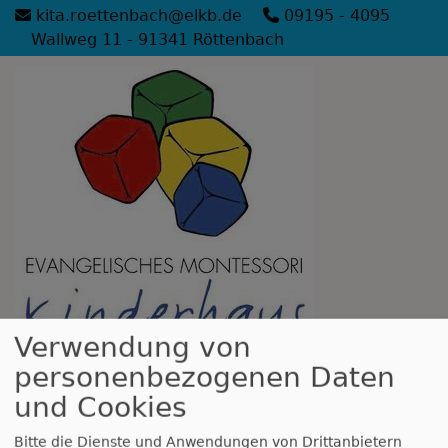
Direkt
kita.roettenbach@elkb.de
09195 - 4095
zum
Wallweg 11 - 91341 Röttenbach
Inhalt
Verwendung von
personenbezogenen Daten
Evang. Montessori-Kinderhaus
und Cookies
Röttenbach
Bei uns kommen die Kleinen ganz groß raus!
Bitte die Dienste und Anwendungen von Drittanbietern