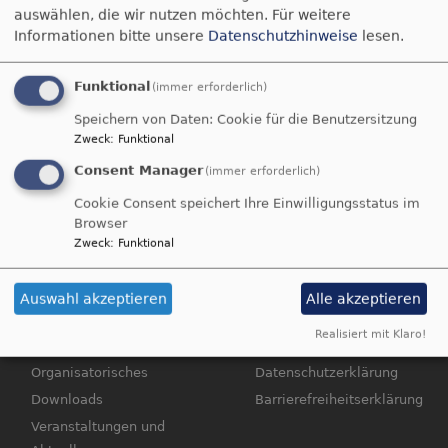
auswählen, die wir nutzen möchten.
Für weitere
Hauptnavigation
Informationen bitte unsere
Datenschutzhinweise
lesen.
Funktional
(immer erforderlich)
Startseite
Partner
Speichern von Daten: Cookie für die Benutzersitzung
Zweck
:
Funktional
Consent Manager
(immer erforderlich)
Partner
Cookie Consent speichert Ihre Einwilligungsstatus im
Browser
Zweck
:
Funktional
Hauptnavigation
Fußbereichsmenü
Start
Impressum
Auswahl akzeptieren
Alle akzeptieren
Kinderhaus
Kontakt
Realisiert mit Klaro!
Pädagogik
Cookie-Einstellungen
Organisatorisches
Datenschutzerklärung
Downloads
Barrierefreiheitserklärung
Veranstaltungen und